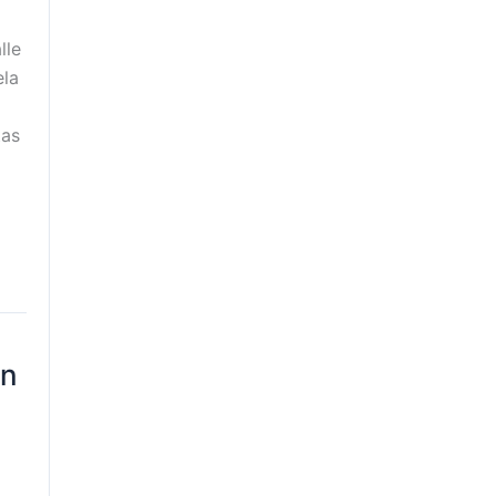
lle
ela
tas
en