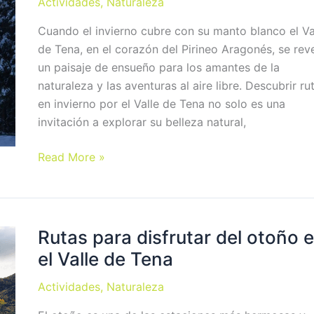
Actividades
,
Naturaleza
con
Cuando el invierno cubre con su manto blanco el Va
buen
de Tena, en el corazón del Pirineo Aragonés, se rev
tiempo
un paisaje de ensueño para los amantes de la
naturaleza y las aventuras al aire libre. Descubrir ru
en invierno por el Valle de Tena no solo es una
invitación a explorar su belleza natural,
Rutas
Read More »
en
invierno
por
el
Rutas para disfrutar del otoño 
Valle
el Valle de Tena
de
Tena
Actividades
,
Naturaleza