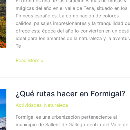
El otoño es una de las estaciones más hermosas y
mágicas del año en el valle de Tena, situado en los
Pirineos españoles. La combinación de colores
cálidos, paisajes impresionantes y la tranquilidad q
ofrece esta época del año lo convierten en un dest
ideal para los amantes de la naturaleza y la aventur
Te
Rutas
Read More »
para
disfrutar
del
otoño
¿Qué rutas hacer en Formigal?
en
Actividades
,
Naturaleza
el
Valle
Formigal es una urbanización perteneciente al
de
municipio de Sallent de Gállego dentro del Valle de
Tena