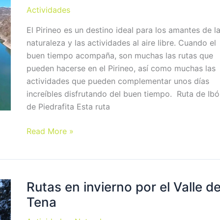
Actividades
El Pirineo es un destino ideal para los amantes de l
naturaleza y las actividades al aire libre. Cuando el
buen tiempo acompaña, son muchas las rutas que
pueden hacerse en el Pirineo, así como muchas las
actividades que pueden complementar unos días
increíbles disfrutando del buen tiempo. Ruta de Ib
de Piedrafita Esta ruta
Las
Read More »
mejores
rutas
para
hacer
Rutas en invierno por el Valle d
en
Tena
el
Pirineo