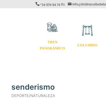
Ir
+34 974 94 74 61
info@tirolinavallede
al
contenido
TREN
COLUMPIO
PANORÁMICO
senderismo
DEPORTE/NATURALEZA