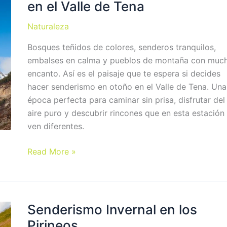
en el Valle de Tena
ruta
corta
Naturaleza
al
atardecer
Bosques teñidos de colores, senderos tranquilos,
embalses en calma y pueblos de montaña con muc
encanto. Así es el paisaje que te espera si decides
hacer senderismo en otoño en el Valle de Tena. Una
época perfecta para caminar sin prisa, disfrutar del
aire puro y descubrir rincones que en esta estación
ven diferentes.
Rutas
Read More »
de
senderismo
en
otoño
Senderismo Invernal en los
en
Pirineos