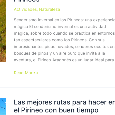
el
Valle
Actividades
,
Naturaleza
de
Senderismo invernal en los Pirineos: una experienci
Tena
mágica El senderismo invernal es una actividad
mágica, sobre todo cuando se practica en entornos
tan espectaculares como los Pirineos. Con sus
impresionantes picos nevados, senderos ocultos en
bosques de pinos y un aire puro que invita a la
aventura, el Pirineo Aragonés es un lugar ideal para
Senderismo
Read More »
Invernal
en
los
Pirineos
Las mejores rutas para hacer e
el Pirineo con buen tiempo