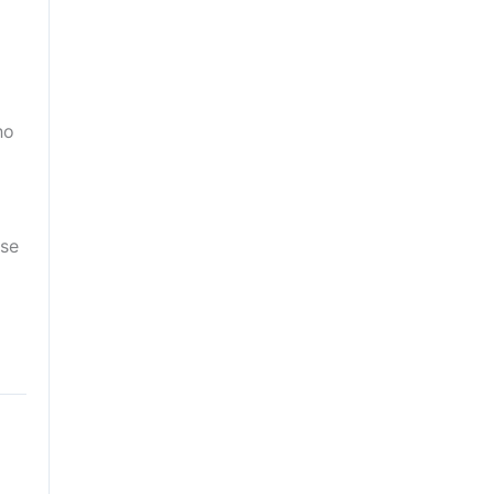
ho
 se